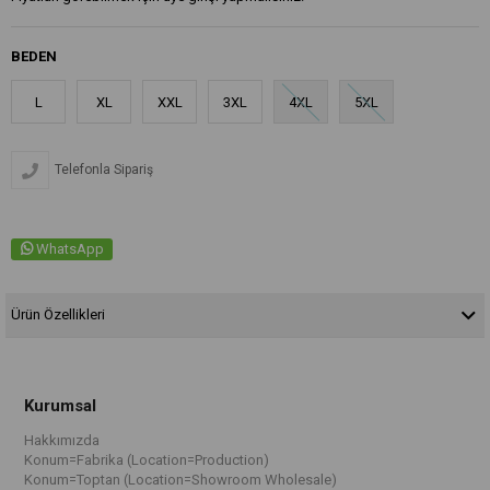
BEDEN
L
XL
XXL
3XL
4XL
5XL
Telefonla Sipariş
WhatsApp
Ürün Özellikleri
Kurumsal
Hakkımızda
Konum=Fabrika (Location=Production)
Konum=Toptan (Location=Showroom Wholesale)