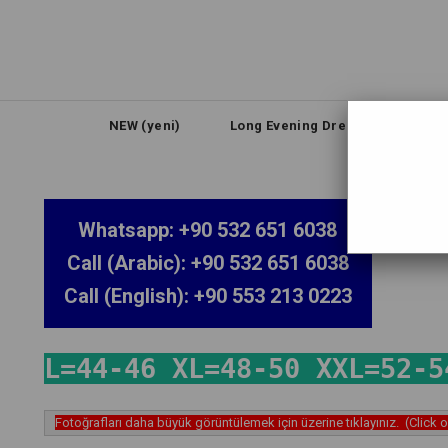
NEW (yeni)
Long Evening Dresses (Uzun Abi
Hi
Whatsapp: +90 532 651 6038
Call (Arabic): +90 532 651 6038
Call (English): +90 553 213 0223
L=44-46 XL=48-50 XXL=52-5
Fotoğrafları daha büyük görüntülemek için üzerine tıklayınız. (Click 