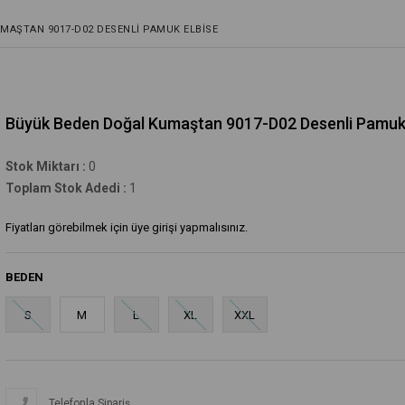
MAŞTAN 9017-D02 DESENLI PAMUK ELBISE
Büyük Beden Doğal Kumaştan 9017-D02 Desenli Pamuk 
Stok Miktarı
:
0
Toplam Stok Adedi
:
1
Fiyatları görebilmek için üye girişi yapmalısınız.
BEDEN
S
M
L
XL
XXL
Telefonla Sipariş