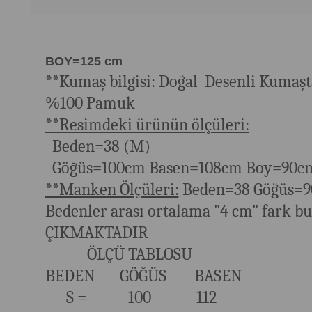
BOY=125 cm
**Kumaş bilgisi: Doğal Desenli Kumaş
%100 Pamuk
**Resimdeki ürünün ölçüleri:
Beden=38 (M)
Göğüs=100cm Basen=108cm Boy=90
**Manken Ölçüleri:
Beden=
38 Göğüs=
Bedenler arası ortalama "4 cm" far
ÇIKMAKTADIR
ÖLÇÜ TABLOSU
BEDEN GÖĞÜS BASEN
S = 100 112