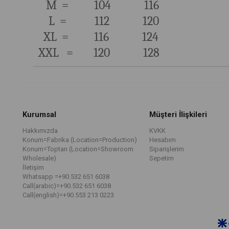
M = 104 116
L = 112 120
XL = 116 124
XXL = 120 128
Kurumsal
Müşteri İlişkileri
Hakkımızda
KVKK
Konum=Fabrika (Location=Production)
Hesabım
Konum=Toptan (Location=Showroom
Siparişlerim
Wholesale)
Sepetim
İletişim
Whatsapp =+90.532 651 6038
Call(arabic)=+90.532 651 6038
Call(english)=+90.553 213 0223