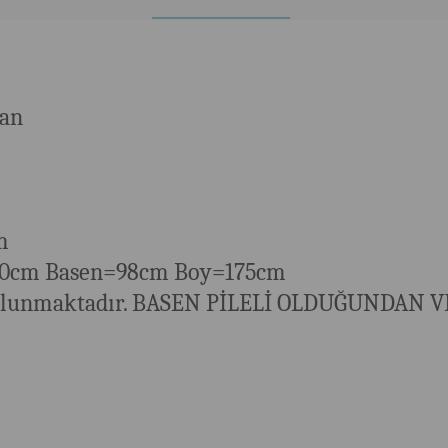
tan
cm
90cm Basen=98cm Boy=175cm
k bulunmaktadır. BASEN PİLELİ OLDUĞUNDAN