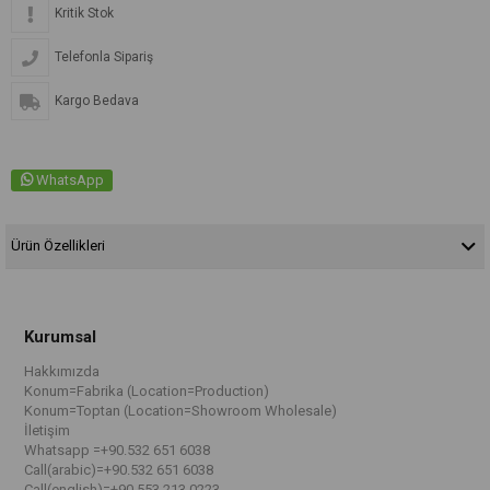
Kritik Stok
Telefonla Sipariş
Kargo Bedava
WhatsApp
Ürün Özellikleri
Kurumsal
Hakkımızda
Konum=Fabrika (Location=Production)
Konum=Toptan (Location=Showroom Wholesale)
İletişim
Whatsapp =+90.532 651 6038
Call(arabic)=+90.532 651 6038
Call(english)=+90.553 213 0223