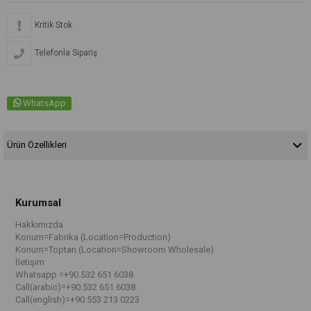
Kritik Stok
Telefonla Sipariş
WhatsApp
Ürün Özellikleri
Kurumsal
Hakkımızda
Konum=Fabrika (Location=Production)
Konum=Toptan (Location=Showroom Wholesale)
İletişim
Whatsapp =+90.532 651 6038
Call(arabic)=+90.532 651 6038
Call(english)=+90.553 213 0223