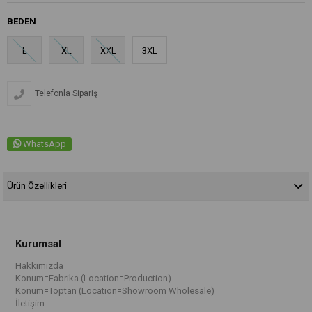
BEDEN
L
XL
XXL
3XL
Telefonla Sipariş
WhatsApp
Ürün Özellikleri
Kurumsal
Hakkımızda
Konum=Fabrika (Location=Production)
Konum=Toptan (Location=Showroom Wholesale)
İletişim