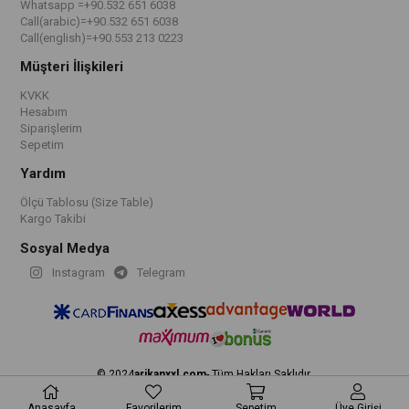
Whatsapp =+90.532 651 6038
Call(arabic)=+90.532 651 6038
Call(english)=+90.553 213 0223
Müşteri İlişkileri
KVKK
Hesabım
Siparişlerim
Sepetim
Yardım
Ölçü Tablosu (Size Table)
Kargo Takibi
Sosyal Medya
Instagram
Telegram
© 2024
arikanxxl.com
- Tüm Hakları Saklıdır.
Anasayfa
Favorilerim
Sepetim
Üye Girişi