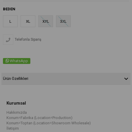
BEDEN
L
XL
XXL
3XL
Telefonla Sipariş
WhatsApp
Ürün Özellikleri
Kurumsal
Hakkımızda
Konum=Fabrika (Location=Production)
Konum=Toptan (Location=Showroom Wholesale)
İletişim