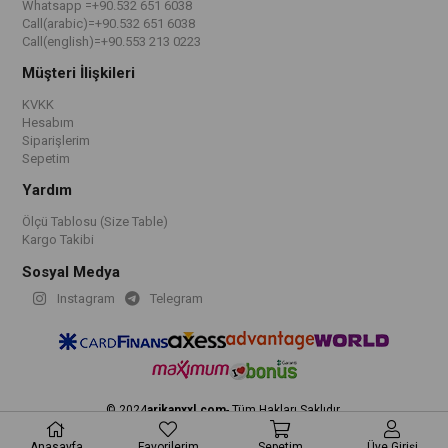
Whatsapp =+90.532 651 6038
Call(arabic)=+90.532 651 6038
Call(english)=+90.553 213 0223
Müşteri İlişkileri
KVKK
Hesabım
Siparişlerim
Sepetim
Yardım
Ölçü Tablosu (Size Table)
Kargo Takibi
Sosyal Medya
Instagram
Telegram
© 2024
arikanxxl.com
- Tüm Hakları Saklıdır.
Anasayfa
Favorilerim
Sepetim
Üye Girişi