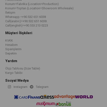
Konum=Fabrika (Location=Production)
Konum=Toptan (Location=Showroom Wholesale)
İletişim
Whatsapp =+90.532 651 6038
Call(arabic)=+90.532 651 6038
Call(english)=+90.553 213 0223
Müşteri İlişkileri
KVKK
Hesabım
Siparişlerim
Sepetim
Yardım
Ölçü Tablosu (Size Table)
Kargo Takibi
Sosyal Medya
Instagram
Telegram