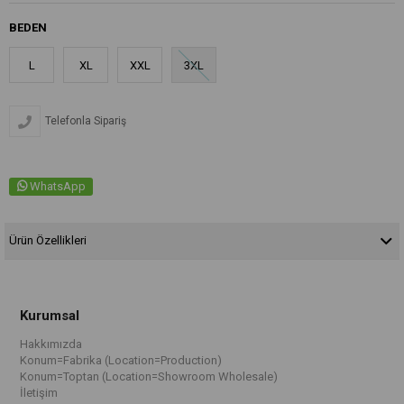
BEDEN
L
XL
XXL
3XL
Telefonla Sipariş
WhatsApp
Ürün Özellikleri
Kurumsal
Hakkımızda
Konum=Fabrika (Location=Production)
Konum=Toptan (Location=Showroom Wholesale)
İletişim