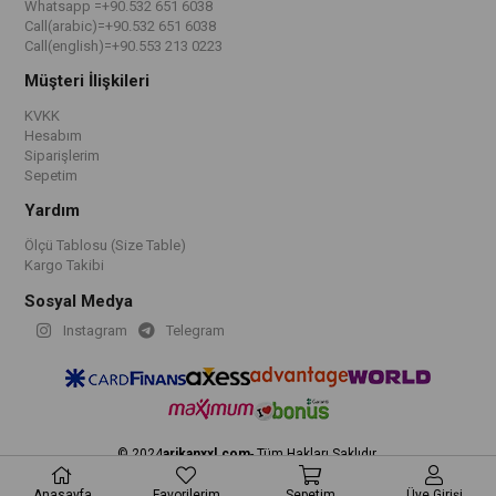
Whatsapp =+90.532 651 6038
Call(arabic)=+90.532 651 6038
Call(english)=+90.553 213 0223
Müşteri İlişkileri
KVKK
Hesabım
Siparişlerim
Sepetim
Yardım
Ölçü Tablosu (Size Table)
Kargo Takibi
Sosyal Medya
Instagram
Telegram
© 2024
arikanxxl.com
- Tüm Hakları Saklıdır.
Anasayfa
Favorilerim
Sepetim
Üye Girişi